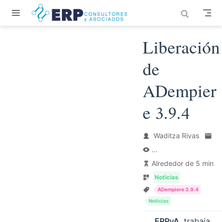
Saltar al contenido principal
Liberación
de
ADempier
e 3.9.4
Waditza Rivas
...
Alrededor de 5 min
Noticias
ADempiere 3.9.4
Noticias
ERPyA
trabaja