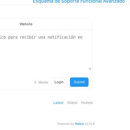
Esquema de Soporte Funcional Avanzado
Website
0
Words
Login
Submit
Latest
Oldest
Hottest
Powered by
Waline
v2.15.8