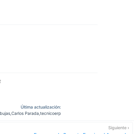
open in new window
Última actualización:
bujas
,
Carlos Parada
,
tecnicoerp
Siguiente