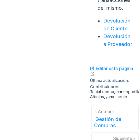
transacciones
del mismo.
Devolución
de Cliente
Devolución
a Proveedor
Editar esta página
open in new window
Última actualización:
Contribuidores:
TaniaLucena
,
markinpadill
Albujas
,
yamelsenih
Anterior
Gestión de
Compras
Siguiente