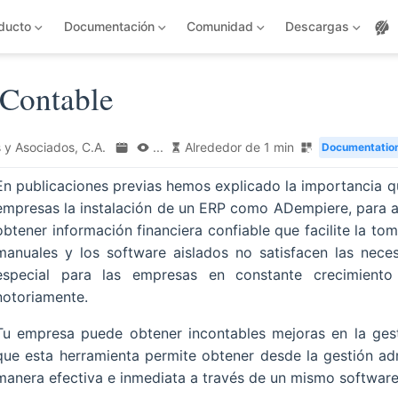
ducto
Documentación
Comunidad
Descargas
 Contable
 y Asociados, C.A.
...
Alrededor de 1 min
Documentatio
En publicaciones previas hemos explicado la importancia q
empresas la instalación de un ERP como ADempiere, para au
obtener información financiera confiable que facilite la to
manuales y los software aislados no satisfacen las nece
especial para las empresas en constante crecimient
notoriamente.
Tu empresa puede obtener incontables mejoras en la ges
que esta herramienta permite obtener desde la gestión adm
manera efectiva e inmediata a través de un mismo software