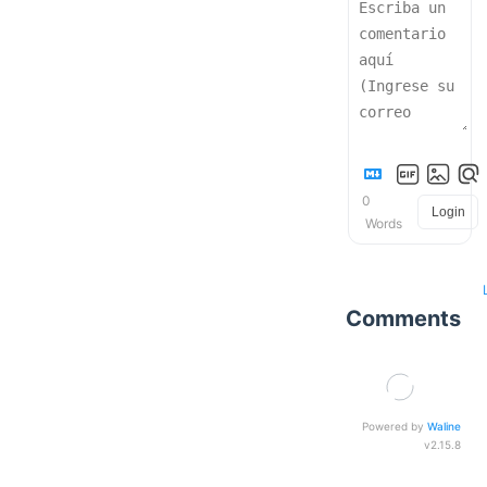
0
Login
Words
Comments
Powered by
Waline
v2.15.8