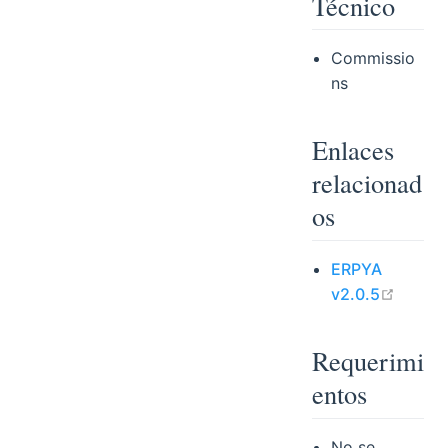
Técnico
Commissio
ns
Enlaces
relacionad
os
ERPYA
open i
v2.0.5
Requerimi
entos
No se