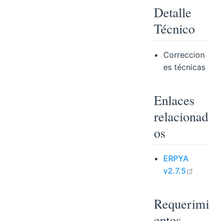
Detalle
Técnico
Correccion
es técnicas
Enlaces
relacionad
os
ERPYA
open i
v2.7.5
Requerimi