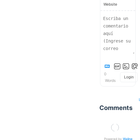
Website
0
Login
Words
Comments
Powered by
Waline