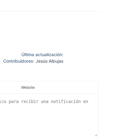
w window
w window
Última actualización:
Contribuidores:
Jesús Albujas
Website