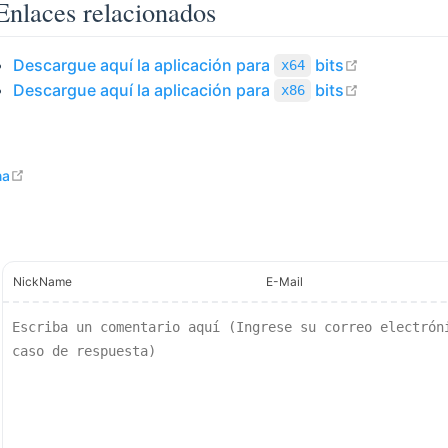
Enlaces relacionados
open in ne
Descargue aquí la aplicación para
bits
x64
open in ne
Descargue aquí la aplicación para
bits
x86
open in new window
na
NickName
E-Mail